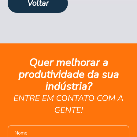
Voltar
Quer melhorar a
produtividade da sua
indústria?
ENTRE EM CONTATO COM A
GENTE!