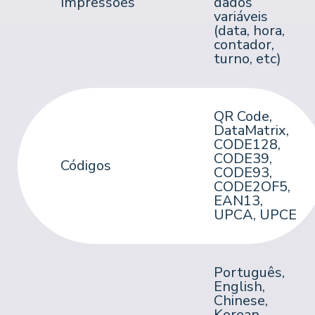
Impressões
dados
variáveis
(data, hora,
contador,
turno, etc)
QR Code,
DataMatrix,
CODE128,
CODE39,
Códigos
CODE93,
CODE2OF5,
EAN13,
UPCA, UPCE
Português,
English,
Chinese,
Korean,