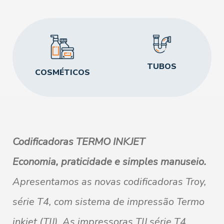
TUBOS
O
COSMÉTICOS
Codificadoras TERMO INKJET
Economia, praticidade e simples manuseio.
Apresentamos
as
novas
codificadoras
Troy,
série T4, com sistema de impressão Termo
inkjet (TIJ). As impressoras TIJ série T4