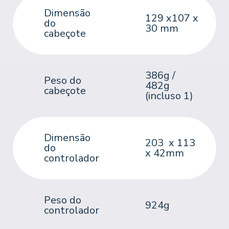
Dimensão
129 x107 x
do
30 mm
cabeçote
386g /
Peso do
482g
cabeçote
(incluso 1)
Dimensão
203
x 113
do
x 42mm
controlador
Peso do
924g
controlador